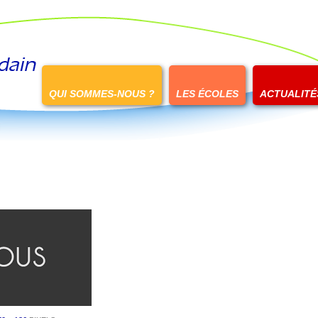
Passer
au
QUI SOMMES-NOUS ?
LES ÉCOLES
ACTUALITÉ
contenu
i