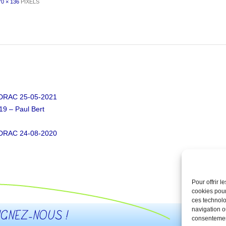
70 × 136
PIXELS
DRAC 25-05-2021
19 – Paul Bert
DRAC 24-08-2020
Pour offrir 
Qui somm
cookies pour
ces technolo
navigation ou
consentement