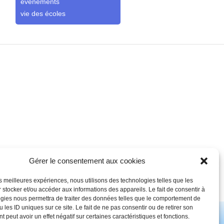
événements
vie des écoles
Gérer le consentement aux cookies
les meilleures expériences, nous utilisons des technologies telles que les
es-nous ?
Les écoles
Actualités
Contact
Newsletter
 stocker et/ou accéder aux informations des appareils. Le fait de consentir à
gies nous permettra de traiter des données telles que le comportement de
 les ID uniques sur ce site. Le fait de ne pas consentir ou de retirer son
© FCPE L'isle jourdain 2026 - Site créé et hébergé par
Tiria
.
 peut avoir un effet négatif sur certaines caractéristiques et fonctions.