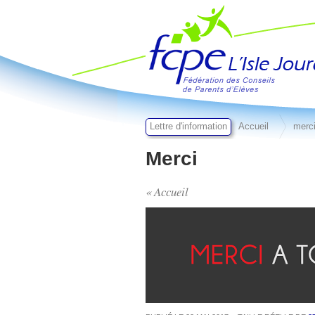
FCPE L'isle jourdain
Lettre d'information
Accueil
merc
Merci
« Accueil