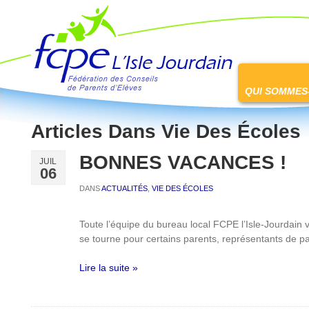
FCPE L'isle jourdain
Passer
au
QUI SOMMES
contenu
Articles Dans
Vie Des Écoles
BONNES VACANCES !
JUIL
06
DANS
ACTUALITÉS
,
VIE DES ÉCOLES
Toute l’équipe du bureau local FCPE l’Isle-Jourdain
se tourne pour certains parents, représentants de pa
Lire la suite »