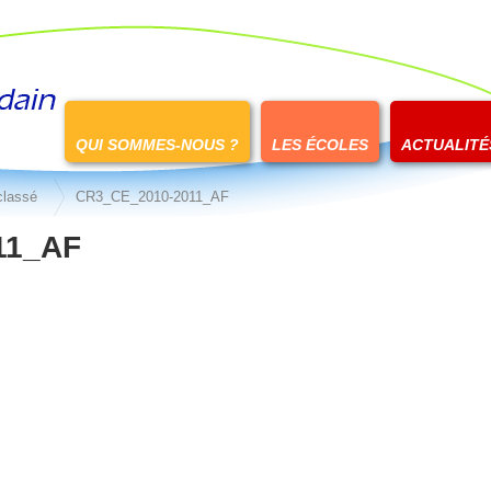
Passer
au
QUI SOMMES-NOUS ?
LES ÉCOLES
ACTUALITÉ
contenu
classé
CR3_CE_2010-2011_AF
11_AF