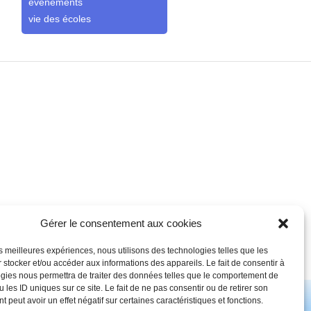
événements
vie des écoles
Gérer le consentement aux cookies
les meilleures expériences, nous utilisons des technologies telles que les
es-nous ?
Les écoles
Actualités
Contact
Newsletter
 stocker et/ou accéder aux informations des appareils. Le fait de consentir à
gies nous permettra de traiter des données telles que le comportement de
 les ID uniques sur ce site. Le fait de ne pas consentir ou de retirer son
© FCPE L'isle jourdain 2026 - Site créé et hébergé par
Tiria
.
 peut avoir un effet négatif sur certaines caractéristiques et fonctions.