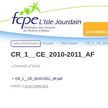
FCPE L'isle jourdain
Passer
au
QUI SOMMES
contenu
Lettre d'information
Accueil
Non classé
CR_1__CE_201
CR_1__CE_2010-2011_AF
« Conseils d’école
CR_1__CE_2010-2011_AF.pdf
PUBLIÉ LE
23 OCTOBRE 2012