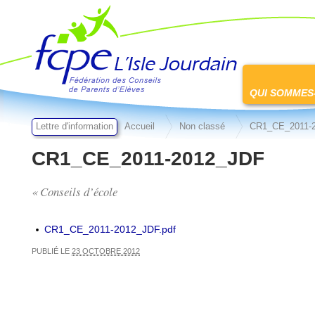
FCPE L'isle jourdain
Passer
au
QUI SOMMES
contenu
Lettre d'information
Accueil
Non classé
CR1_CE_2011-
CR1_CE_2011-2012_JDF
« Conseils d’école
CR1_CE_2011-2012_JDF.pdf
PUBLIÉ LE
23 OCTOBRE 2012