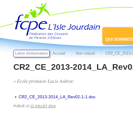
FCPE L'isle jourdain
Passer
au
QUI SOMMES
contenu
Lettre d'information
Accueil
Non classé
CR2_CE_2013-2
CR2_CE_2013-2014_LA_Rev02
« Ecole primaire Lucie Aubrac
CR2_CE_2013-2014_LA_Rev02-1-1.doc
PUBLIÉ LE
22 JUILLET 2014