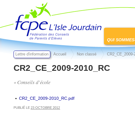
FCPE L'isle jourdain
Passer
au
QUI SOMMES
contenu
Lettre d'information
Accueil
Non classé
CR2_CE_2009-
CR2_CE_2009-2010_RC
« Conseils d’école
CR2_CE_2009-2010_RC.pdf
PUBLIÉ LE
23 OCTOBRE 2012