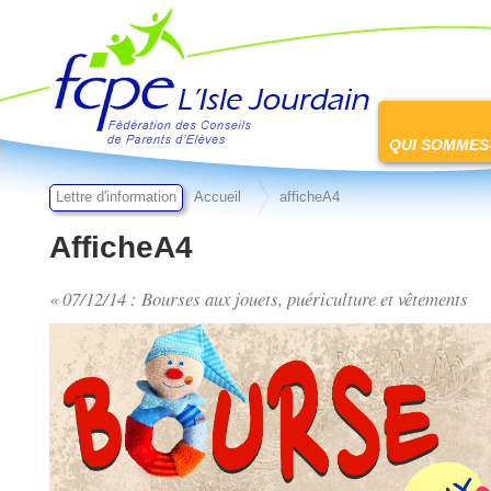
FCPE L'isle jourdain
Passer
au
QUI SOMMES
contenu
Lettre d'information
Accueil
afficheA4
AfficheA4
« 07/12/14 : Bourses aux jouets, puériculture et vêtements