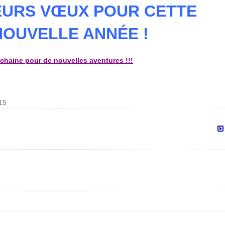
EURS VŒUX POUR CETTE
NOUVELLE ANNÉE !
chaine pour de nouvelles aventures !!!
015
Ré
de
pr
LO
20