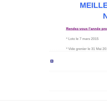
MEILL
Rendez-vous l’année pro
* Loto le 7 mars 2015
* Vide grenier le 31 Mai 2
Remerciements
:
Bourse
aux
jouets