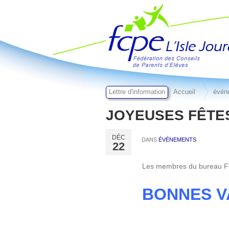
FCPE L'isle jourdain
Lettre d'information
Accueil
évén
JOYEUSES FÊTES
DÉC
DANS
ÉVÉNEMENTS
22
Les membres du bureau FCP
BONNES V