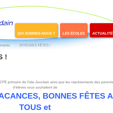
Passer
au
QUI SOMMES-NOUS ?
LES ÉCOLES
ACTUALITÉ
contenu
ements
JOYEUSES FÊTES !
 !
E primaire de l’Isle-Jourdain ainsi que les représentants des parent
d’élèves vous souhaitent de
ACANCES, BONNES FÊTES A
TOUS et