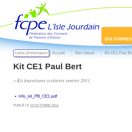
FCPE L'isle jourdain
Passer
au
QUI SOMMES
contenu
Lettre d'information
Accueil
Non classé
Kit CE1 Paul Be
Kit CE1 Paul Bert
« Kit fournitures scolaires rentrée 2011
Info_kit_PB_CE1.pdf
PUBLIÉ LE
23 OCTOBRE 2012