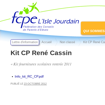
FCPE L'isle jourdain
Passer
au
QUI SOMMES
contenu
Lettre d'information
Accueil
Non classé
Kit CP René Ca
Kit CP René Cassin
« Kit fournitures scolaires rentrée 2011
Info_kit_RC_CP.pdf
PUBLIÉ LE
23 OCTOBRE 2012