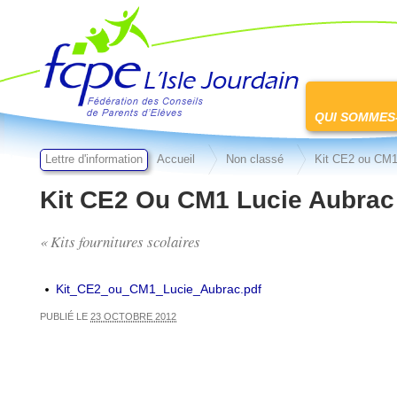
FCPE L'isle jourdain
Passer
au
QUI SOMMES
contenu
Lettre d'information
Accueil
Non classé
Kit CE2 ou CM1
Kit CE2 Ou CM1 Lucie Aubrac
« Kits fournitures scolaires
Kit_CE2_ou_CM1_Lucie_Aubrac.pdf
PUBLIÉ LE
23 OCTOBRE 2012