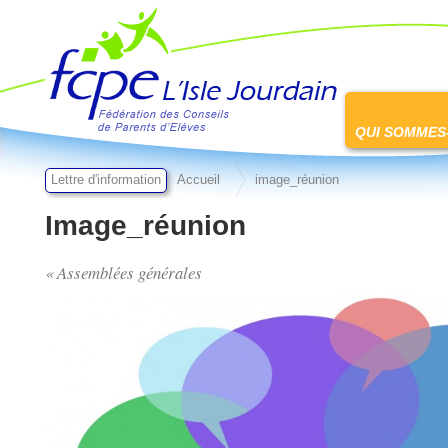
FCPE L'isle jourdain
Passer
au
QUI SOMMES
contenu
Lettre d'information
Accueil
image_réunion
Image_réunion
« Assemblées générales