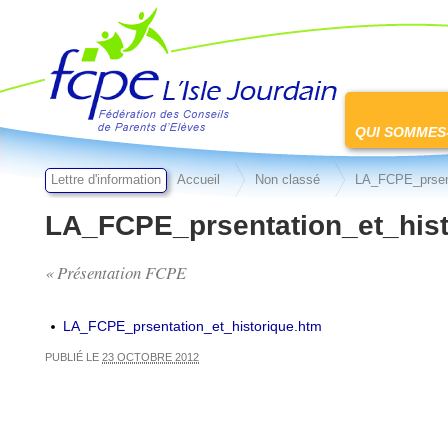
FCPE L'isle jourdain
Passer
au
QUI SOMMES
contenu
Lettre d'information
Accueil
Non classé
LA_FCPE_prsent
LA_FCPE_prsentation_et_hist
« Présentation FCPE
LA_FCPE_prsentation_et_historique.htm
PUBLIÉ LE
23 OCTOBRE 2012